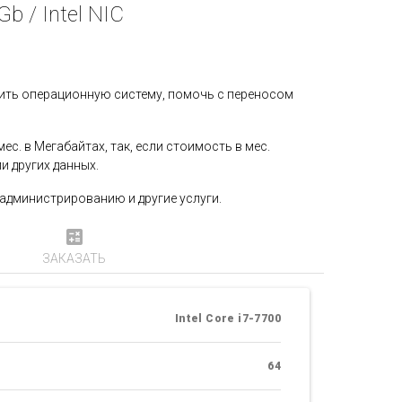
b / Intel NIC
вить операционную систему, помочь с переносом
с. в Мегабайтах, так, если стоимость в мес.
и других данных.
у администрированию и другие услуги.
calculate
ЗАКАЗАТЬ
Intel Core i7-7700
64