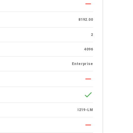
remove
8192.00
2
4096
Enterprise
remove
done
I219-LM
remove