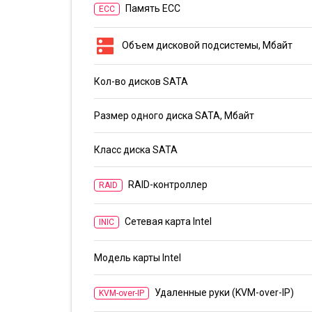
Память ECC
ECC
dns
Объем дисковой подсистемы, Мбайт
Кол-во дисков SATA
Размер одного диска SATA, Мбайт
Класс диска SATA
RAID-контроллер
RAID
Сетевая карта Intel
INIC
Модель карты Intel
Удаленные руки (KVM-over-IP)
KVM-over-IP