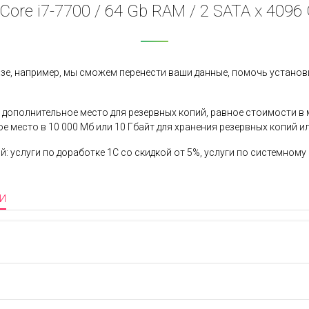
 Core i7-7700 / 64 Gb RAM / 2 SATA x 4096 G
азе, например, мы сможем перенести ваши данные, помочь устано
дополнительное место для резервных копий, равное стоимости в ме
ое место в 10 000 Мб или 10 Гбайт для хранения резервных копий ил
й: услуги по доработке 1С со скидкой от 5%, услуги по системном
И