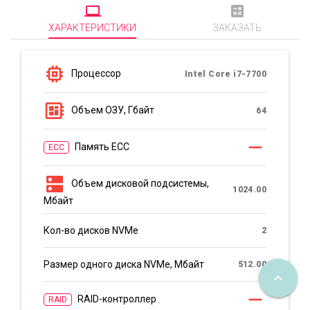
computer
calculate
ХАРАКТЕРИСТИКИ
ЗАКАЗАТЬ
memory
Процессор
Intel Core i7-7700
developer_board
Объем ОЗУ, Гбайт
64
remove
Память ECC
ECC
dns
Объем дисковой подсистемы,
1024.00
Мбайт
Кол-во дисков NVMe
2
Размер одного диска NVMe, Мбайт
512.00
keyboard_arrow_up
remove
RAID-контроллер
RAID