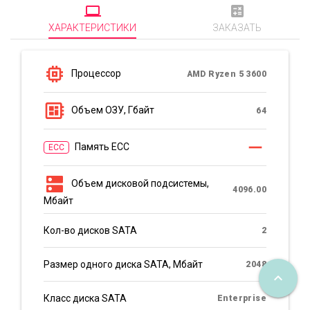
computer
calculate
ХАРАКТЕРИСТИКИ
ЗАКАЗАТЬ
memory
Процессор
AMD Ryzen 5 3600
developer_board
Объем ОЗУ, Гбайт
64
remove
Память ECC
ECC
dns
Объем дисковой подсистемы,
4096.00
Мбайт
Кол-во дисков SATA
2
Размер одного диска SATA, Мбайт
2048
keyboard_arrow_up
Класс диска SATA
Enterprise