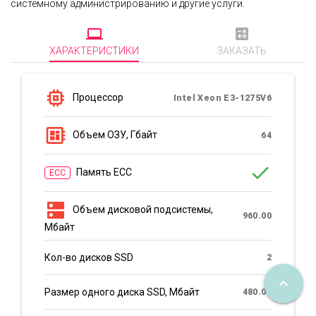
системному администрированию и другие услуги.
computer
calculate
ХАРАКТЕРИСТИКИ
ЗАКАЗАТЬ
memory
Процессор
Intel Xeon E3-1275V6
developer_board
Объем ОЗУ, Гбайт
64
done
Память ECC
ECC
dns
Объем дисковой подсистемы,
960.00
Мбайт
Кол-во дисков SSD
2
keyboard_arrow_up
Размер одного диска SSD, Мбайт
480.00